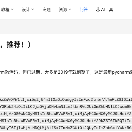
教程
设计
专题
资源
问答
AI工具
决，推荐！）
arm激活码，但已过期，大多是2019年就到期了，这是最新pycharm
5zZWVOYW1lIjoi5q2j54mIIOaOiOadgyIsImFzc2lnbmVlTmFtZSI6Ii
Y3Rpb24iOiIiLCJjaGVja0NvbmN1cnJlbnRVc2UiOmZhbHNlLCJwcm9k
oiMjAxOS0wNC0yMSIsInBhaWRVcFRvIjoiMjAyMC0wNC0yMCJ9LHsiY2
MSIsInBhaWRVcFRvIjoiMjAyMC0wNC0yMCJ9LHsiY29kZSI6IkRQTiIs
BUbyI6IjIwMjAtMDQtMjAifSx7ImNvZGUiOiJQUyIsImZhbGxiYWNrRG