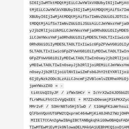
SI6IjIwMTktMDQtMjEiLCJwYWlkVXBUbyI6IjIwMjAt
tMjEiLCJwYWlkVXBUbyI6IjIwMjAtMDQtMjAifSx7Im
XBUbyI6IjIwMjAtMDQtMjAifSx7ImNvZGUiOiJDTCIs
tMDQtMjAifSx7ImNvZGUiOiJSUzAiLCJmYWxsYmFja0
yJjb2RlIjoiUkMiLCJmYWxsYmFja0RhdGUiOiIyMDE5
iLCJmYWxsYmFja0RhdGUiOiIyMDE5LTA0LTIxIiwicG
0RhdGUiOiIyMDE5LTA0LTIxIiwicGFpZFVwVG8iOiIy
5LTA0LTIxIiwicGFpZFVwVG8iOiIyMDIwLTA0LTIwIn
GFpZFVwVG8iOiIyMDIwLTA0LTIwIn0seyJjb2RlIjoi
yMDIwLTA0LTIwIn0seyJjb2RlIjoiREMiLCJmYWxsYm
n0seyJjb2RlIjoiUlNVIiwiZmFsbGJhY2tEYXRlIjoi
6IjEyNzk2ODc3LzAiLCJncmFjZVBlcmlvZERheXMiOj
jpmYWxzZX0
=
-
ti4tUsQISyJF
/
zfWxSHCr
+
IcYrX2w24JO5bUZ
fLrWMoLFhtCIvVgQxEEt
+
M7Z2xD0esmjP1kPKXZy
MMr2vF
/
S3HrN8To5Hj5lwD
/
t1GHgFK1uWrhsui
QlFbnVQoVUTGPW2tQxprmC464wMjKi40JHh27WzjOHP
MIIElTCCAn2gAwIBAgIBCTANBgkqhkiG9w0BAQsFAD
TIwMTEwMjEyMjk0NlowaDELMAkGA1UEBhMCQ1oxDjAM