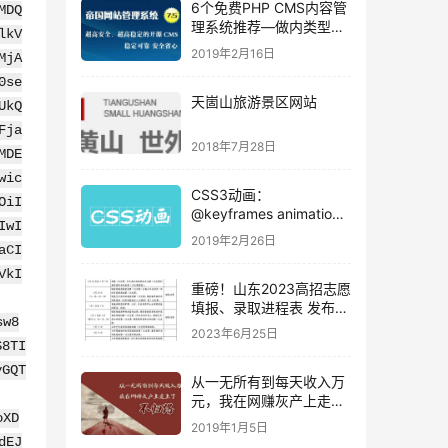
6个免费PHP CMS内容管
MDQ
理系统推荐—做内类型网
lkV
站首选
2019年2月16日
MjA
0se
天崮山旅游景区网站
UkQ
Fja
2018年7月28日
MDE
wic
CSS3动画：
OiI
@keyframes animation
IwI
案例——制作滚动公告
2019年2月26日
aCI
VkI
重磅！山东2023高招志愿
填报、录取进程表 发布
sw8
啦！
2023年6月25日
S8TI
yGQT
从一无所有到每天收入万
元，我在网赚灰产上走上
oXD
了不归路（下）
2019年1月5日
dEJ