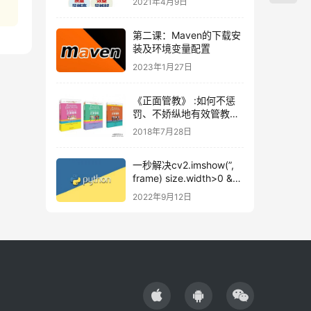
2021年4月9日
第二课：Maven的下载安
装及环境变量配置
2023年1月27日
《正面管教》 :如何不惩
罚、不娇纵地有效管教孩
子
2018年7月28日
一秒解决cv2.imshow(”,
frame) size.width>0 &&
size.height>0 in
2022年9月12日
function ‘cv::imshow’ 错
误