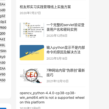
EAx
校友邦实习实践管理线上实施方案
odD
2020年7月27日
g3Z
lOpI
一个完整的servlet验证登
VR0O
录用户名和密码实例
QDD
2020年12月6日
A4I
49L
输入python显示不是内部
2SHn
命令的原因及解决方法
4y0
2023年5月18日
h3O
ZAA
7种网站内容“伪原创”最新
技巧
Y6O
A5O
2021年12月10日
opencv_python-4.4.0-cp38-cp38-
win_amd64.whl is not a supported wheel
on this platform
2020年12月8日