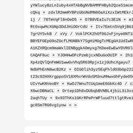
yYWlucyBzLnIuby4xHTAbBgNVBAMMFHByb2QzeS1mcm
cQkq
+
zdxlR2mmRYBPzGbUNdMN6OaXiXzxIWtMEkr
ij
/
78TmVqFl8nOeD5
+
07B8VEaIu7c3E1N
+
e
Rt0xqwMcXGNp3DdJHiO0rCdU
+
Itv7EmtnSVq9jBG
7grUYSvkB
/
xVy
/
VoklPCK2h0f0GJxFjnye8NT1
BBYEFGEpG9oZGcfLMGNBkY7SgHiMGgTcMEgGA1UdIwR
A1KZXRQcm9maWxlIENBggkA0myxg7KDeeEwEwYDVR0l
CAQAF8uc
+
YJOHHwOFcPzmbjcxNDuGoOUIP
+
2h1
Xp4zQVlQnFmWU1wwGvVhq5R63Rpjx1zjGUhcXgayu7
NdbPhEnN8wcB2Kz
+
OIG0lih3yz5EqFhld03bGp22
t23c92HXKrgppoSV18XMxrWVdoSM3nuMHwxGhFyde05
UIvYwKNVeoBY
+
KwOJ7WnuTCUq1meE6GkKc4D
/
c
X6wcDBNaCL
+
Ortep1Dh8xDUbqbBVNBL4jbiL3i3x
2aqhTUy
+
9x93ThKs1GKrRPePrWPluud7ttlgtRve
gc8Sm7RG6vg1yow
=
=