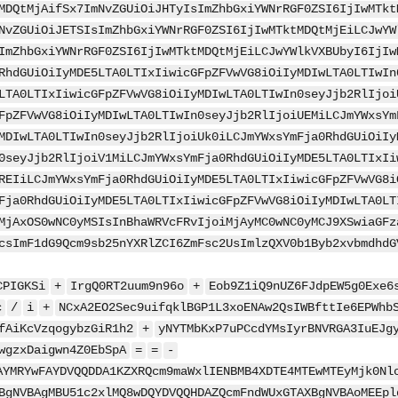
MDQtMjAifSx7ImNvZGUiOiJHTyIsImZhbGxiYWNrRGF0ZSI6IjIwMTkt
NvZGUiOiJETSIsImZhbGxiYWNrRGF0ZSI6IjIwMTktMDQtMjEiLCJwYW
ImZhbGxiYWNrRGF0ZSI6IjIwMTktMDQtMjEiLCJwYWlkVXBUbyI6IjIw
RhdGUiOiIyMDE5LTA0LTIxIiwicGFpZFVwVG8iOiIyMDIwLTA0LTIwIn
LTA0LTIxIiwicGFpZFVwVG8iOiIyMDIwLTA0LTIwIn0seyJjb2RlIjoi
FpZFVwVG8iOiIyMDIwLTA0LTIwIn0seyJjb2RlIjoiUEMiLCJmYWxsYm
MDIwLTA0LTIwIn0seyJjb2RlIjoiUk0iLCJmYWxsYmFja0RhdGUiOiIy
0seyJjb2RlIjoiV1MiLCJmYWxsYmFja0RhdGUiOiIyMDE5LTA0LTIxIi
REIiLCJmYWxsYmFja0RhdGUiOiIyMDE5LTA0LTIxIiwicGFpZFVwVG8i
Fja0RhdGUiOiIyMDE5LTA0LTIxIiwicGFpZFVwVG8iOiIyMDIwLTA0LT
MjAxOS0wNC0yMSIsInBhaWRVcFRvIjoiMjAyMC0wNC0yMCJ9XSwiaGFz
csImF1dG9Qcm9sb25nYXRlZCI6ZmFsc2UsImlzQXV0b1Byb2xvbmdhdG
CPIGKSi
+
IrgQ0RT2uum9n96o
+
Eob9Z1iQ9nUZ6FJdpEW5g0Exe6
c
/
i
+
NCxA2EO2Sec9uifqklBGP1L3xoENAw2QsIWBfttIe6EPWhb
fAiKcVzqogybzGiR1h2
+
yNYTMbKxP7uPCcdYMsIyrBNVRGA3IuEJg
wgzxDaigwn4Z0EbSpA
=
=
-
AYMRYwFAYDVQQDDA1KZXRQcm9maWxlIENBMB4XDTE4MTEwMTEyMjk0Nl
BgNVBAgMBU51c2xlMQ8wDQYDVQQHDAZQcmFndWUxGTAXBgNVBAoMEEpl