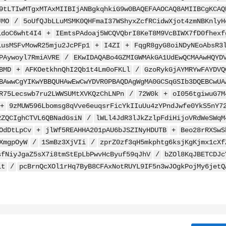
9tLTIwMTgxMTAxMIIBIjANBgkqhkiG9w0BAQEFAAOCAQ8AMIIBCgKCAQ
JMO
/
5oUfQJbLLuMSMK0QHFmaI37WShyxZcfRCidwXjot4zmNBKnlyH
1doC6wht4I4
+
IEmtsPAdoaj5WCQVQbrI8KeT8M9VcBIWX7fD0fhexf
1usMSFvMowR25mju2JcPFp1
+
I4ZI
+
FqgR8gyG8oiNDyNEoAbsR3
PAywoyl7RmiAVRE
/
EKwIDAQABo4GZMIGWMAkGA1UdEwQCMAAwHQYD
BMD
+
AFKOetkhnQhI2Qb1t4Lm0oFKLl
/
GzoRykGjAYMRYwFAYDVQ
BAwwCgYIKwYBBQUHAwEwCwYDVR0PBAQDAgWgMA0GCSqGSIb3DQEBCwUA
R75Lecswb7ru2LWWSUMtXVKQzChLNPn
/
72W0k
+
oI056tgiwuG7M
+
9zMUW596Lbomsg8qVve6euqsrFicYkIIuUu4zYPndJwfe0YkS5nY7
2ZQCIghCTVL6QBNadGsiN
/
lWLl4JdR3lJkZzlpFdiHijoVRdWeSWqM
OdDtLpCv
+
jlWf5REAHHA201pAU6bJSZINyHDUTB
+
Beo28rRXSwS
XmgpOyW
/
1SmBz3XjVIi
/
zprZ0zf3qH5mkphtg6ksjKgKjmx1cXf
sfNiyJgaZ5sX7i8tmStEpLbPwvHcByuf59qJhV
/
bZOl8KqJBETCDJc
it
/
pcBrnQcXOl1rHq7ByB8CFAxNotRUYL9IF5n3wJOgkPojMy6jetQ