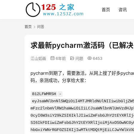
首页
咨讯
首页
问答
求最新pycharm激活码（已解
江山如画
6年前
问题
6453
pycharm到期了，需要激活，从网上搜了好多pych
码，亲测成功，分享给大家：
812LFWMRSH
-
eyJsaWNlbnNlSWQiOiI4MTJMRldNUlNIIiwibGljZW
mFzc2lnbmVlRW1haWwiOiIiLCJsaWNlbnNlUmVzdHJp
0cyI6W3siY29kZSI6IklJIiwiZmFsbGJhY2tEYXRlIj
SI6IkFDIiwiZmFsbGJhY2tEYXRlIjoiMjAxOS0wNC0y
hbGxiYWNrRGF0ZSI6IjIwMTktMDQtMjEiLCJwYWlkVX