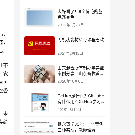
太好看了！8个惊艳的蓝
色渐变色
2023年1月20日
品，
无机功能材料与课程思政
商，
上。
2021年2月13日
业不
山东混合所有制办学典型
，农
案例分享—山东畜牧兽医
职院
后可
2020年10月6日
松香
GitHub是什么？GitHube
有什么用？GitHub学习入
门（精）
2018年8月24日
，未
卖给
跟永哥学JSP：一个案例
三种实现，教你理解