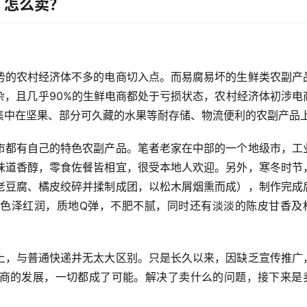
？怎么卖？
势的农村经济体不多的电商切入点。而易腐易坏的生鲜类农副产
杂，且几乎90%的生鲜电商都处于亏损状态，农村经济体初涉电
集中在坚果、部分可久藏的水果等耐存储、物流便利的农副产品
市都有自己的特色农副产品。笔者老家在中部的一个地级市，工
味道香醇，零食佐餐皆相宜，很受本地人欢迎。另外，寒冬时节
老豆腐、橘皮绞碎并揉制成团，以松木屑烟熏而成），制作完成
色泽红润，质地Q弹，不肥不腻，同时还有淡淡的陈皮甘香及
上，与普通快递并无太大区别。只是长久以来，因缺乏宣传推广
商的发展，一切都成了可能。解决了卖什么的问题，接下来是