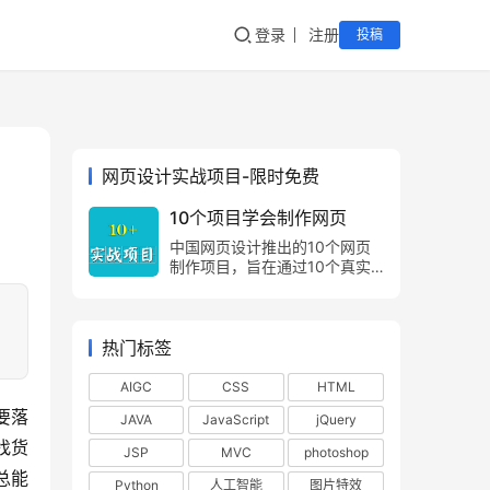
登录
注册
投稿
网页设计实战项目-限时免费
10个项目学会制作网页
中国网页设计推出的10个网页
制作项目，旨在通过10个真实
的项目案例，让网页制作爱好
者，由浅入深，由易到难，掌握
，
网页制作方法，网页设计技巧。
热门标签
AIGC
CSS
HTML
要落
JAVA
JavaScript
jQuery
找货
JSP
MVC
photoshop
总能
Python
人工智能
图片特效