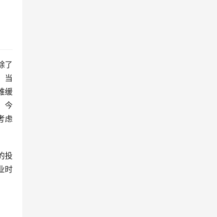
除了
。当
难缓
，今
考虑
的投
业时
。