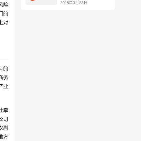
工具
2018年3月23日
风险
们的
上对
有的
商务
产业
社牵
公司
农副
地方