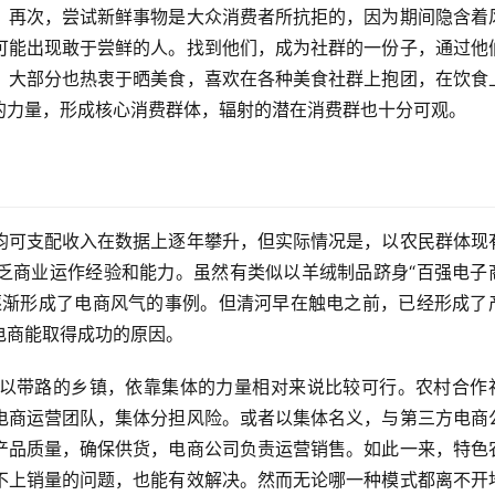
，再次，尝试新鲜事物是大众消费者所抗拒的，因为期间隐含着
可能出现敢于尝鲜的人。找到他们，成为社群的一份子，通过他
，大部分也热衷于晒美食，喜欢在各种美食社群上抱团，在饮食
的力量，形成核心消费群体，辐射的潜在消费群也十分可观。
均可支配收入在数据上逐年攀升，但实际情况是，以农民群体现
乏商业运作经验和能力。虽然有类似以羊绒制品跻身“百强电子
逐渐形成了电商风气的事例。但清河早在触电之前，已经形成了
电商能取得成功的原因。
以带路的乡镇，依靠集体的力量相对来说比较可行。农村合作
电商运营团队，集体分担风险。或者以集体名义，与第三方电商
产品质量，确保供货，电商公司负责运营销售。如此一来，特色
不上销量的问题，也能有效解决。然而无论哪一种模式都离不开