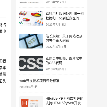
Jsp、javabean、
2018年2月22日
Servlet（精）
真好用！数据处理-将一组
数据归一化到任意区间范
围的方法
能占
2023年7月11日
做电
站长须知：关于网站收录
的五个重大问题
2022年8月13日
让网页中视频、图片居中
工者
的CSS代码
常年
2018年3月18日
播带
web开发技术项目评分标准
回头
2018年6月1日
HBuilder-专为前端打造的
支持HTML5的Web开发