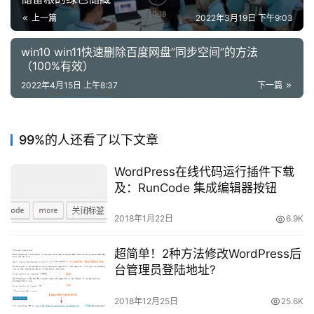
题
上一篇
2022年3月19日 下午9:03
登录
注册
资
win10 win11快速删除百度网盘”同步空间”的方法
源
（100%有效）
2022年4月15日 上午8:37
下一篇
问
答
99%的人还看了以下文章
A
WordPress在线代码运行插件下载
I
及：RunCode 集成编辑器按钮
工
具
2018年1月22日
6.9K
超简单！2种方法修改WordPress后
台管理员登陆地址?
2018年12月25日
25.6K