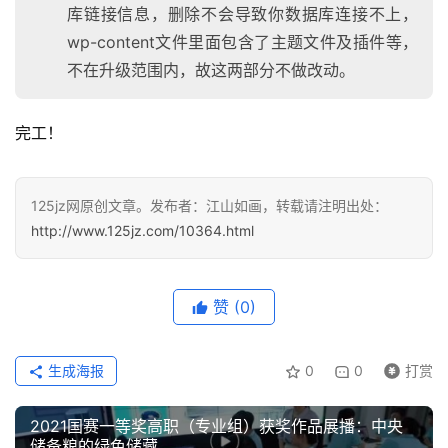
库链接信息，删除不会导致你数据库连接不上，
wp-content文件里面包含了主题文件及插件等，
不在升级范围内，故这两部分不做改动。
首
完工！
页
咨
125jz网原创文章。发布者：江山如画，转载请注明出处：
讯
http://www.125jz.com/10364.html
教
程
赞
(0)
设
计
生成海报
0
0
打赏
2021国赛一等奖高职（专业组）获奖作品展播：中央
专
储备粮的绿色储藏