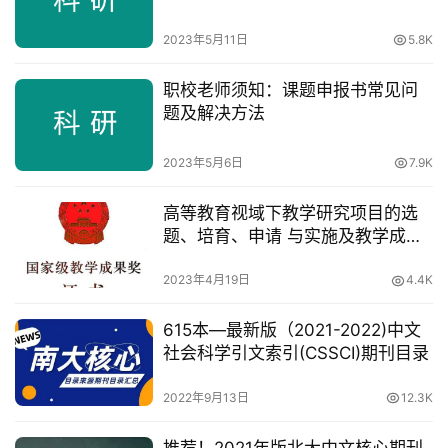
首
页
2023年5月11日
5.8K
职校老师须知：课题申报书常见问
咨
题及解决方法
讯
2023年5月6日
7.9K
教
程
高等教育视域下教学研究项目的选
题、培育、申请 与实施及教学成果
设
奖的总结与申报
计
2023年4月19日
4.4K
615本—最新版（2021-2022)中文
专
社会科学引文索引(CSSCI)期刊目录
题
登录
注册
2022年9月13日
12.3K
资
源
推荐！2021年版北大中文核心期刊