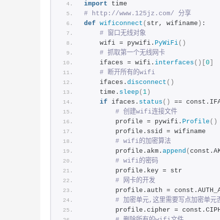
import
 time
# http://www.125jz.com/ 分享
def
wificonnect
(
str, wifiname
)
:
# 窗口无线对象
    wifi = pywifi.
PyWiFi
()
# 抓取第一个无线网卡
    ifaces = wifi.
interfaces
()[
0
]
# 断开所有的wifi
    ifaces.
disconnect
()
    time.
sleep
(
1
)
if
 ifaces.
status
()
 == const.IF
# 创建wifi连接文件
        profile = pywifi.
Profile
()
        profile.ssid = wifiname
# wifi的加密算法
        profile.akm.
append
(
const.A
# wifi的密码
        profile.key = str
# 网卡的开发
        profile.auth = const.AUTH_
# 加密单元,这里需要写点加密单元
        profile.cipher = const.CIP
# 删除所有的wifi文件