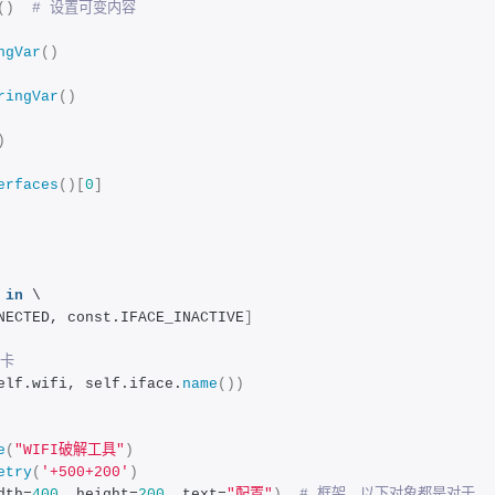
()
# 设置可变内容
ngVar
()
ringVar
()
)
erfaces
()[
0
]
in
 \
NECTED, const.IFACE_INACTIVE
]
网卡
elf.wifi, self.iface.
name
())
e
(
"WIFI破解工具"
)
etry
(
'+500+200'
)
dth=
400
, height=
200
, text=
"配置"
)
# 框架，以下对象都是对于