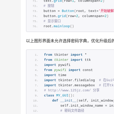
text.
grid
(
row=
1
, columnspan=
2
)
# 按钮
button = 
Button
(
root, text=
'开始破解
button.
grid
(
row=
2
, columnspan=
2
)
# 显示窗口
root.
mainloop
()
以上图形界面未允许选择密码字典，优化升级后的万
from
 tkinter 
import
 *
from 
tkinter
 import
 ttk
import
 pywifi
from 
pywifi
 import
 const
import
 time
import
 tkinter.filedialog  
# 在Gu
import
 tkinter.messagebox  
# 打开t
# http://www.125jz.com/ 分享
class
MY_GUI
()
:
def
__init__
(
self, init_window
        self.init_window_name = in
# 密码文件路径