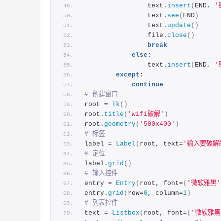
                text.
insert
(
END, 
'
                text.
see
(
END
)
                text.
update
()
                file.
close
()
break
else
:
                text.
insert
(
END, 
'
except
:
continue
# 创建窗口
root = 
Tk
()
root.
title
(
'wifi破解'
)
root.
geometry
(
'500x400'
)
# 标签
label = 
Label
(
root, text=
'输入要破解的
# 定位
label.
grid
()
# 输入控件
entry = 
Entry
(
root, font=
(
'微软雅黑'
entry.
grid
(
row=
0
, column=
1
)
# 列表控件
text = 
Listbox
(
root, font=
(
'微软雅黑