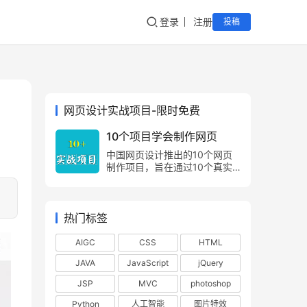
登录
注册
投稿
网页设计实战项目-限时免费
10个项目学会制作网页
中国网页设计推出的10个网页
制作项目，旨在通过10个真实
的项目案例，让网页制作爱好
者，由浅入深，由易到难，掌握
网页制作方法，网页设计技巧。
热门标签
AIGC
CSS
HTML
JAVA
JavaScript
jQuery
JSP
MVC
photoshop
Python
人工智能
图片特效