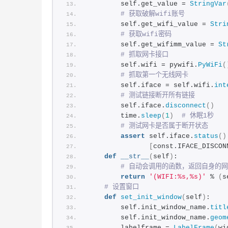
        self.get_value = 
StringVar
# 获取破解wifi账号
        self.get_wifi_value = 
Stri
# 获取wifi密码
        self.get_wifimm_value = 
St
# 抓取网卡接口
        self.wifi = pywifi.
PyWiFi
(
# 抓取第一个无线网卡
        self.iface = self.wifi.
int
# 测试链接断开所有链接
        self.iface.
disconnect
()
        time.
sleep
(
1
)
# 休眠1秒
# 测试网卡是否属于断开状态
assert
 self.iface.
status
()
[
const.IFACE_DISCON
def
__str__
(
self
)
:
# 自动会调用的函数，返回自身的
return
'(WIFI:%s,%s)'
 % 
(
s
# 设置窗口
def
set_init_window
(
self
)
:
        self.init_window_name.
titl
        self.init_window_name.
geom
        labelframe = 
LabelFrame
(
wi