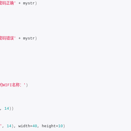
密码正确'
 + mystr
)
密码错误'
 + mystr
)
WIFI名称：'
)
, 
14
))
'
, 
14
)
, width=
40
, height=
10
)