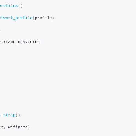
profiles
()
etwork_profile
(
profile
)
)
t.IFACE_CONNECTED:
)
.
strip
()
tr, wifiname
)