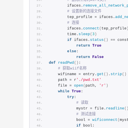
        ifaces.
remove_all_network_
# 设置新的连接文件
        tep_profile = ifaces.
add_n
# 连接
        ifaces.
connect
(
tep_profile
        time.
sleep
(
3
)
if
 ifaces.
status
()
 == cons
return
True
else
:
return
False
def
readPwd
()
:
# 获取wiif名称
    wifiname = entry.
get
()
.
strip
()
    path = r
'./pwd.txt'
    file = 
open
(
path, 
'r'
)
while
True
:
try
:
# 读取
            mystr = file.
readline
(
# 测试连接
            bool = 
wificonnect
(
mys
if
 bool: