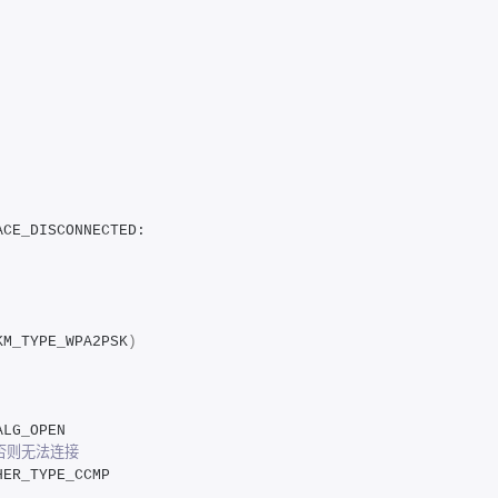
ACE_DISCONNECTED:
KM_TYPE_WPA2PSK
)
ALG_OPEN
否则无法连接
HER_TYPE_CCMP