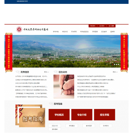
咨
讯
教
程
设
计
专
题
登录
注册
资
源
问