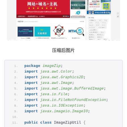
压缩后图片
package
 imageZip
;
import
 java.awt.Color
;
import
 java.awt.Graphics2D
;
import
 java.awt.Image
;
import
 java.awt.image.BufferedImage
;
import
 java.io.File
;
import
 java.io.FileNotFoundException
;
import
 java.io.IOException
;
import
 javax.imageio.ImageIO
;
public
class
 ImageZipUtil 
{