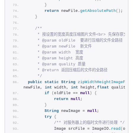
计
}
return
 newFile.
getAbsolutePath
()
;  
}
专
题
/** 
     * 按设置的宽度高度压缩图片文件<br> 先保存原文
登录
注册
     * @param oldFile  要进行压缩的文件全路径 
资
     * @param newFile  新文件 
源
     * @param width  宽度 
     * @param height 高度 
     * @param quality 质量 
问
     * @return 返回压缩后的文件的全路径 
答
     */
public
static
String
zipWidthHeightImageFile
newFile, 
int
 width, 
int
 height,
float
 quality
)
if
(
oldFile == 
null
)
{
A
return
null
;  
}
I
String
 newImage = 
null
;  
工
try
{
具
/** 对服务器上的临时文件进行处理 */
            Image srcFile = ImageIO.
read
(
oldF