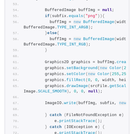
        BufferedImage buffImg = 
null
; 
if
(
subfix.
equals
(
"png"
)){
          buffImg = 
new
BufferedImage
(
width, 
BufferedImage.
TYPE_INT_ARGB
)
;
}
else
{
          buffImg = 
new
BufferedImage
(
width, 
BufferedImage.
TYPE_INT_RGB
)
;
}
首
        Graphics2D graphics = buffImg.
createG
页
        graphics.
setBackground
(
new
Color
(
255
,
        graphics.
setColor
(
new
Color
(
255
,
255
,
2
        graphics.
fillRect
(
0
, 
0
, width, height
咨
        graphics.
drawImage
(
srcFile.
getScaledI
讯
Image.
SCALE_SMOOTH
)
, 
0
, 
0
, 
null
)
;  
        ImageIO.
write
(
buffImg, subfix, 
new
Fi
教
程
}
catch
(
FileNotFoundException e
)
{
            e.
printStackTrace
()
;  
}
catch
(
IOException e
)
{
设
            e.
printStackTrace
()
;  