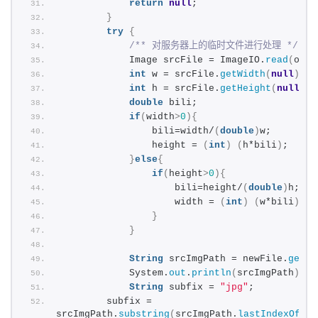
return
null
;  
}
try
{
/** 对服务器上的临时文件进行处理 */
            Image srcFile = ImageIO.
read
(
oldF
int
 w = srcFile.
getWidth
(
null
)
;  
int
 h = srcFile.
getHeight
(
null
)
; 
double
 bili;  
if
(
width
>
0
){
                bili=width/
(
double
)
w;  
                height = 
(
int
)
(
h*bili
)
;  
}
else
{
if
(
height
>
0
){
                    bili=height/
(
double
)
h;  
                    width = 
(
int
)
(
w*bili
)
;  
}
}
String
 srcImgPath = newFile.
getAb
            System.
out
.
println
(
srcImgPath
)
;
String
 subfix = 
"jpg"
;
        subfix = 
srcImgPath.
substring
(
srcImgPath.
lastIndexOf
(
".