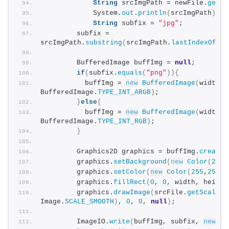
String
 srcImgPath = newFile.
getAb
            System.
out
.
println
(
srcImgPath
)
;
String
 subfix = 
"jpg"
;
        subfix = 
srcImgPath.
substring
(
srcImgPath.
lastIndexOf
(
".
        BufferedImage buffImg = 
null
; 
if
(
subfix.
equals
(
"png"
)){
          buffImg = 
new
BufferedImage
(
width, 
BufferedImage.
TYPE_INT_ARGB
)
;
}
else
{
          buffImg = 
new
BufferedImage
(
width, 
BufferedImage.
TYPE_INT_RGB
)
;
}
        Graphics2D graphics = buffImg.
createG
        graphics.
setBackground
(
new
Color
(
255
,
        graphics.
setColor
(
new
Color
(
255
,
255
,
2
        graphics.
fillRect
(
0
, 
0
, width, height
        graphics.
drawImage
(
srcFile.
getScaledI
Image.
SCALE_SMOOTH
)
, 
0
, 
0
, 
null
)
;  
        ImageIO.
write
(
buffImg, subfix, 
new
Fi