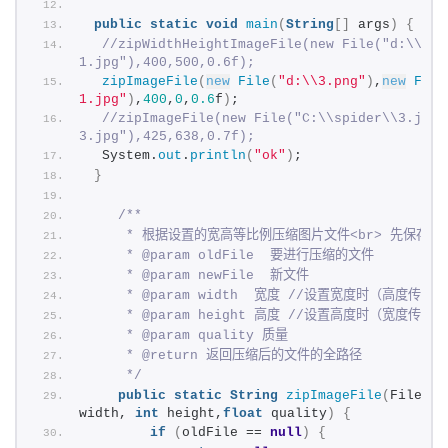
public
static
void
main
(
String
[]
 args
)
{
//zipWidthHeightImageFile(new File("d:\\3.p
1.jpg"),400,500,0.6f);    
zipImageFile
(
new
File
(
"d:\\3.png"
)
,
new
File
1.jpg"
)
,
400
,
0
,
0.6
f
)
;    
//zipImageFile(new File("C:\\spider\\3.jpg"
3.jpg"),425,638,0.7f);    
  System.
out
.
println
(
"ok"
)
;
}
/** 
     * 根据设置的宽高等比例压缩图片文件<br> 先保存
     * @param oldFile  要进行压缩的文件 
     * @param newFile  新文件 
     * @param width  宽度 //设置宽度时（高度传
     * @param height 高度 //设置高度时（宽度传
     * @param quality 质量 
     * @return 返回压缩后的文件的全路径 
     */
public
static
String
zipImageFile
(
File ol
width, 
int
 height,
float
 quality
)
{
if
(
oldFile == 
null
)
{