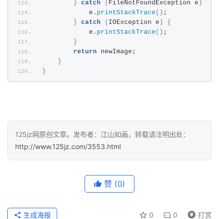
}
catch
(
FileNotFoundException e
)
{
            e.
printStackTrace
()
;  
}
catch
(
IOException e
)
{
            e.
printStackTrace
()
;  
}
return
 newImage;  
}
}
125jz网原创文章。发布者：江山如画，转载请注明出处：
http://www.125jz.com/3553.html
赞
(0)
生成海报
0
0
打赏