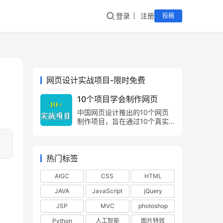
登录
注册
投稿
网页设计实战项目-限时免费
10个项目学会制作网页
中国网页设计推出的10个网页
制作项目，旨在通过10个真实
的项目案例，让网页制作爱好
者，由浅入深，由易到难，掌握
网页制作方法，网页设计技巧。
热门标签
AIGC
CSS
HTML
JAVA
JavaScript
jQuery
JSP
MVC
photoshop
Python
人工智能
图片特效