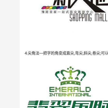
4.尖角法—把字的角变成直尖,弯尖,斜尖,卷尖;