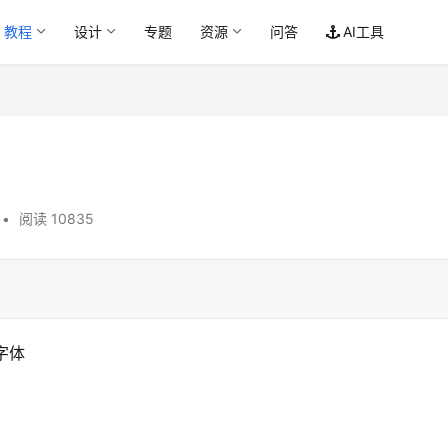
教程
设计
专题
资源
问答
AI工具
•
阅读 10835
字体