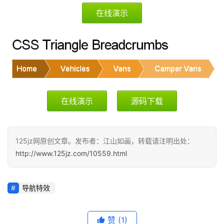
在线演示
咨
讯
教
程
设
在线演示
源码下载
计
专
125jz网原创文章。发布者：江山如画，转载请注明出处：
题
http://www.125jz.com/10559.html
登录
注册
资
源
导航特效
问
赞
(1)