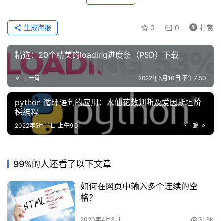
答
生成海报
0
0
打赏
A
I
精选：20个精美的loading进度条（PSD）下载
工
具
上一篇
2022年5月10日 下午7:50
python 循环语句的应用：水仙花数判断及爱因斯坦阶
梯编程
2022年5月11日 上午9:01
下一篇
99%的人还看了以下文章
如何在网页中输入多个连续的空
格？
2020年4月3日
31.5K