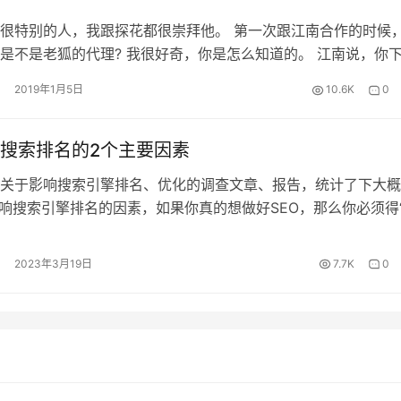
很特别的人，我跟探花都很崇拜他。 第一次跟江南合作的时候
是不是老狐的代理? 我很好奇，你是怎么知道的。 江南说，你
，之前在我这里下过单，不过下单的人是老狐，我估计你就是老
2019年1月5日
10.6K
0
 我看他直接就把话挑明了，也没拐弯抹角，就跟江南聊起来了。
传统生意的，这几年被互联网打击的厉害，做不下去。阴差阳错
…
搜索排名的2个主要因素
关于影响搜索引擎排名、优化的调查文章、报告，统计了下大概
影响搜索引擎排名的因素，如果你真的想做好SEO，那么你必须得
据。或者说，你得懂得如何把做个简化，也许你可以试试本文的“
。
2023年3月19日
7.7K
0