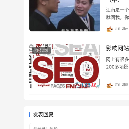
（中）
江南是一个
就问我，你
的这个客户
江山如画
的代理了。
南原来是做
了这一行，
影响网站
网站运营
网上有很多
200多项
懂”这些数
因素法则”
江山如画
发表回复
请登录后评论...