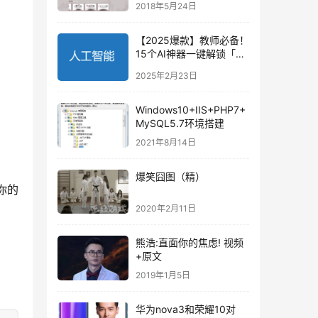
2018年5月24日
【2025爆款】教师必备！
15个AI神器一键解锁「高
效课堂」从备课到管理全
2025年2月23日
搞定
Windows10+IIS+PHP7+
MySQL5.7环境搭建
2021年8月14日
爆笑囧图（精）
你的
2020年2月11日
熊浩:直面你的焦虑! 视频
+原文
2019年1月5日
华为nova3和荣耀10对