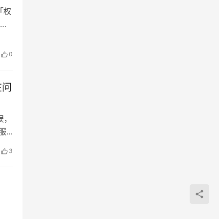
「权
网
0
在问
误，
服
3