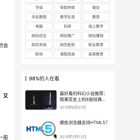
字体
导航特效
微信
手机教程
教学反思
教育
电脑
科研
线上教学
网站优化
网站推广
网站赚钱
然会
网页布局
网页配色
职业教育
职场
课程思政
高等教育
98%的人在看
最好看的科幻小说推荐：
，又
雨果奖史上的8部经典科
幻
2018年6月21日
哪些浏览器支持HTML5？
一般
2019年3月13日