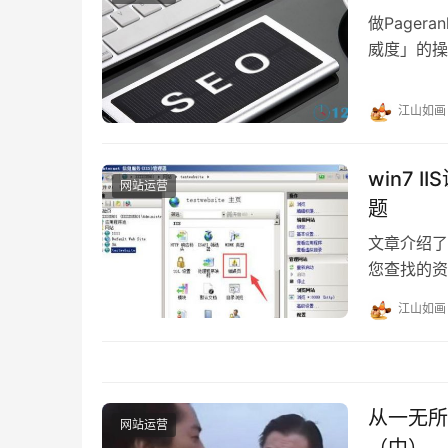
做Page
威度」的操
站排名有害
江山如画
win7
网站运营
题
文章介绍了w
您查找的资
务器错误”
江山如画
从一无所
网站运营