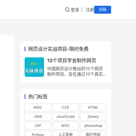
登录
注册
投稿
网页设计实战项目-限时免费
10个项目学会制作网页
中国网页设计推出的10个网页
制作项目，旨在通过10个真实
的项目案例，让网页制作爱好
者，由浅入深，由易到难，掌握
网页制作方法，网页设计技巧。
热门标签
AIGC
CSS
HTML
JAVA
JavaScript
jQuery
JSP
MVC
photoshop
Python
人工智能
图片特效