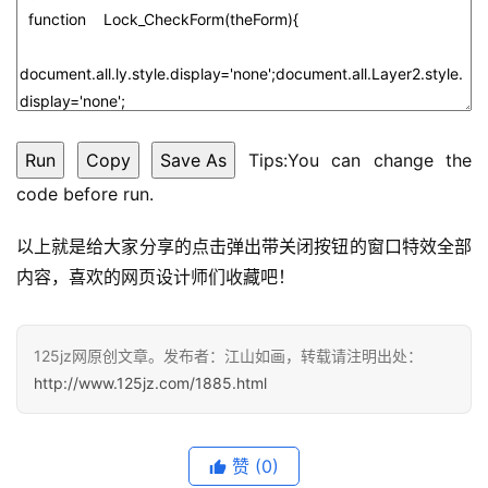
专
题
登录
注册
资
源
Tips:You can change the
code before run.
问
答
以上就是给大家分享的点击弹出带关闭按钮的窗口特效全部
内容，喜欢的网页设计师们收藏吧！
A
I
125jz网原创文章。发布者：江山如画，转载请注明出处：
工
http://www.125jz.com/1885.html
具
赞
(0)