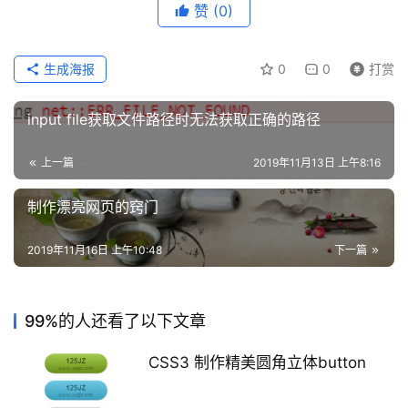
赞
(0)
答
生成海报
0
0
打赏
A
I
input file获取文件路径时无法获取正确的路径
工
具
上一篇
2019年11月13日 上午8:16
制作漂亮网页的窍门
2019年11月16日 上午10:48
下一篇
99%的人还看了以下文章
CSS3 制作精美圆角立体button