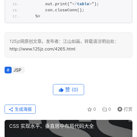
        out.print("
</
table
>
");
专
        con.closeConn();
题
    %>
登录
注册
资
源
125jz网原创文章。发布者：江山如画，转载请注明出处：
http://www.125jz.com/4265.html
问
答
JSP
A
赞
(0)
I
工
生成海报
0
0
打赏
具
CSS 实现水平、垂直居中布局代码大全