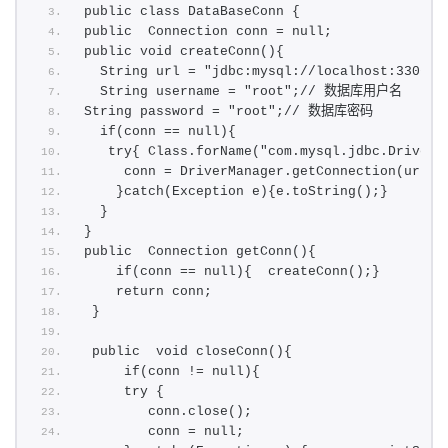
public class DataBaseConn {
public  Connection conn = null;
public void createConn(){
  String url = "jdbc:mysql://localhost:3306/e
  String username = "root";// 数据库用户名
String password = "root";// 数据库密码
  if(conn == null){
   try{ Class.forName("com.mysql.jdbc.Driver"
     conn = DriverManager.getConnection(url,u
    }catch(Exception e){e.toString();}
  }
} 
public  Connection getConn(){
    if(conn == null){  createConn();}
    return conn;
 } 
 public  void closeConn(){
     if(conn != null){
     try {
        conn.close();
        conn = null;