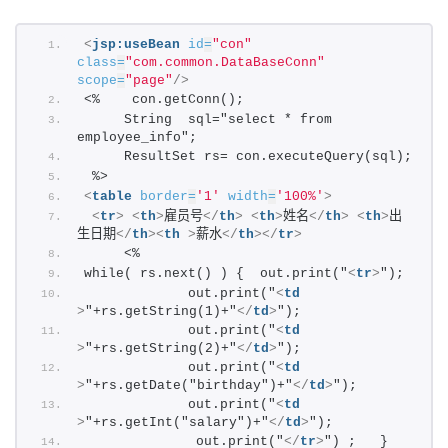
<
jsp:useBean
id
=
"con"
class
=
"com.common.DataBaseConn"
scope
=
"page"
/>
<%    con.getConn();
     String  sql="select * from  
employee_info";
     ResultSet rs= con.executeQuery(sql); 
首
 %>
页
<
table
border
=
'1'
width
=
'100%'
>
<
tr
>
<
th
>
雇员号
</
th
>
<
th
>
姓名
</
th
>
<
th
>
出
生日期
</
th
>
<
th
>
薪水
</
th
>
</
tr
>
咨
     <% 
讯
while( rs.next() ) {  out.print("
<
tr
>
");
             out.print("
<
td
>
"+rs.getString(1)+"
</
td
>
"); 
教
             out.print("
<
td
程
>
"+rs.getString(2)+"
</
td
>
");
             out.print("
<
td
>
"+rs.getDate("birthday")+"
</
td
>
"); 
设
             out.print("
<
td
计
>
"+rs.getInt("salary")+"
</
td
>
");
              out.print("
</
tr
>
") ;   }