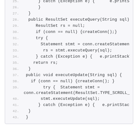
     } catch (Exception e) {      e.printStac
     }
 }
 public ResultSet executeQuery(String sql) {
    ResultSet rs = null;
    if (conn == null) {createConn();}
    try {
      Statement stmt = conn.createStatement()
       rs = stmt.executeQuery(sql);
    } catch (Exception e) {   e.printStackTra
   return rs;
 } 
public void executeUpdate(String sql) {
  if (conn == null) {createConn(); }
       try {  Statement stmt =    
conn.createStatement(ResultSet.TYPE_SCROLL_SEN
      stmt.executeUpdate(sql);
     } catch (Exception e) {   e.printStackTr
 }
}