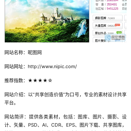
设
计
专
题
登录
注册
网站名称：昵图网
资
源
网站网址：http://www.nipic.com/
问
推荐指数：★★★★☆
答
网站介绍：以“共享创造价值”为口号，专业的素材设计共享
平台。
A
I
网站简评：提供各类素材，包括：图库、图片、摄影、设
工
计、矢量、PSD、AI、CDR、EPS、图片下载、共享图库，
具