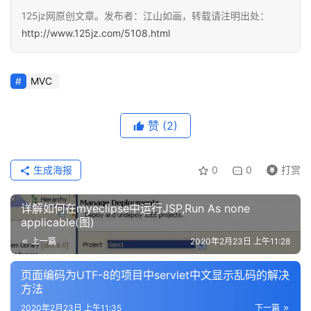
登录
注册
125jz网原创文章。发布者：江山如画，转载请注明出处：
资
http://www.125jz.com/5108.html
源
问
MVC
答
赞
(2)
A
I
生成海报
0
0
打赏
工
具
详解如何在myeclipse中运行JSP,Run As none
applicable(图)
上一篇
2020年2月23日 上午11:28
页面编码为UTF-8的项目中servlet中文显示乱码的解决
方法
2020年2月23日 上午11:35
下一篇