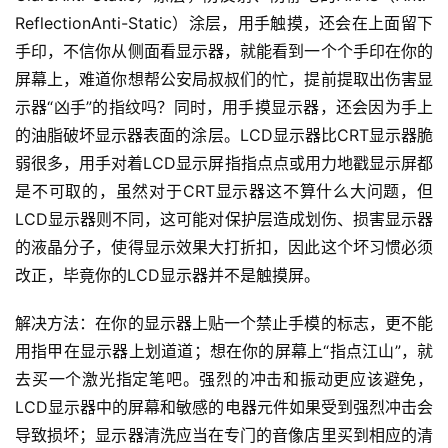
ReflectionAnti-Static）涂层，用手触摸，还会在上面留下
手印，不信你从侧面看显示器，就能看到一个个手印在你的
屏幕上，难道你想帮公安局叔叔们的忙，提前提取出伤害显
示器“凶手”的指纹吗？同时，用手摸显示器，还会因为手上
的油脂破坏显示器表面的涂层。LCD显示器比CRT显示器脆
弱很多，用手对着LCD显示屏指指点点或用力地戳显示屏都
是不可取的，虽然对于CRT显示器这不算什么大问题，但
LCD显示器则不同，这可能对保护层造成划伤、损害显示器
的液晶分子，使得显示效果大打折扣，因此这个坏习惯必须
改正，毕竟你的LCD显示器并不是触摸屏。
解决方法：在你的显示器上贴一个禁止手模的标志，更不能
用指甲在显示器上划道道；想在你的屏幕上“指点江山”，就
去买一个激光指定笔吧。强烈的冲击和振动更应该避免，
LCD显示器中的屏幕和敏感的电器元件如果受到强烈冲击会
导致损坏；显示器清洗应当在专门的音像店里买到相应的清