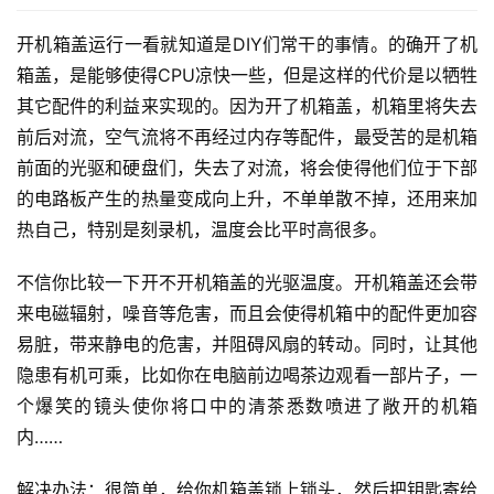
开机箱盖运行一看就知道是DIY们常干的事情。的确开了机
箱盖，是能够使得CPU凉快一些，但是这样的代价是以牺牲
其它配件的利益来实现的。因为开了机箱盖，机箱里将失去
前后对流，空气流将不再经过内存等配件，最受苦的是机箱
前面的光驱和硬盘们，失去了对流，将会使得他们位于下部
的电路板产生的热量变成向上升，不单单散不掉，还用来加
热自己，特别是刻录机，温度会比平时高很多。
不信你比较一下开不开机箱盖的光驱温度。开机箱盖还会带
来电磁辐射，噪音等危害，而且会使得机箱中的配件更加容
易脏，带来静电的危害，并阻碍风扇的转动。同时，让其他
隐患有机可乘，比如你在电脑前边喝茶边观看一部片子，一
个爆笑的镜头使你将口中的清茶悉数喷进了敞开的机箱
内……
解决办法：很简单，给你机箱盖锁上锁头，然后把钥匙寄给