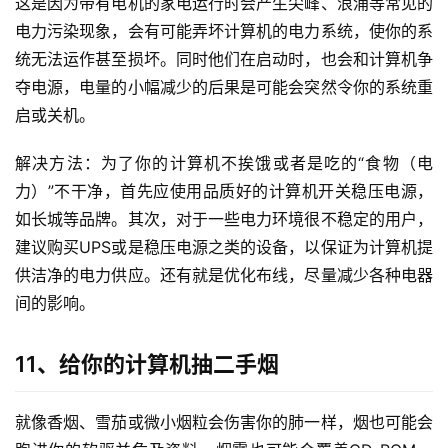
这是因为带有电机的家电运行时会产生尖峰、浪涌等常见的
讯
电力污染现象，会有可能弄坏计算机的电力系统，使你的系
统无法运作甚至损坏。同时他们在启动时，也会和计算机争
教
夺电源，电量的小幅减少的后果是可能会突然令你的系统重
程
启或关机。
设
解决方法：为了你的计算机不挨饿或者是吃的“食物（电
计
力）”不干净，首先应使用品质好的计算机开关稳压电源，
如长城等品牌。其次，对于一些电力环境很不稳定的用户，
专
题
建议购买UPS或是稳压电源之类的设备，以保证为计算机提
供洁净的电力供应。还有就是优化布线，尽量减少各种电器
登录
注册
资
间的影响。
源
11、给你的计算机抽二手烟
问
答
就像香烟、雪茄或微小烟粒会伤害你的肺一样，烟也可能会