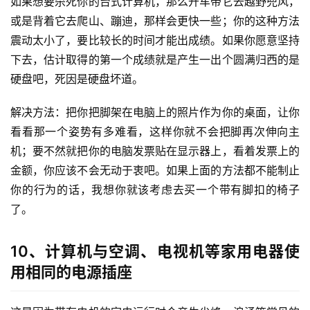
如果想要杀死你的台式计算机，那么开车带它去越野兜风，
或是背着它去爬山、蹦迪，那样会更快一些；你的这种方法
震动太小了，要比较长的时间才能出成绩。如果你愿意坚持
下去，估计取得的第一个成绩就是产生一出个圆满归西的是
硬盘吧，死因是硬盘坏道。
解决方法：把你把脚架在电脑上的照片作为你的桌面，让你
看看那一个姿势有多难看，这样你就不会把脚再次伸向主
机；要不然就把你的电脑发票贴在显示器上，看着发票上的
金额，你应该不会无动于衷吧。如果上面的方法都不能制止
你的行为的话，我想你就该考虑去买一个带有脚扣的椅子
了。
首
10、计算机与空调、电视机等家用电器使
页
用相同的电源插座
咨