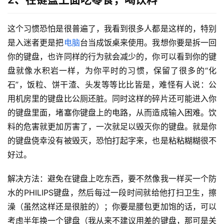
这个习惯恐怕是很普遍了，我看到很多人都是这样的，特别
是入迷者更是把
电脑
台当成饭桌来使用。我想你要是拆一回
你的键盘，也许同样的行为就会减少的，你可以看到你的键
盘就像水积岩一样，为你平时的习惯，保留了很多的“化
石”，饭粒、饼干渣、头发等等比比皆是，难怪有人说：公
用机房里的键盘比公厕还脏。同时这样的碎片还可能进入你
的键盘里面，堵塞你键盘上的电路，从而造成输入困难。饮
料的危害就更加厉害了，一次就足以毁灭你的键盘。就是你
的键盘侥幸没有被毁灭，恐怕打起字来，也是粘粘糊糊很不
好过。
解决方法：避免在键盘上吃东西，要不然像我一样买一个防
水的PHILIPS键盘，然后每过一段时间就给他打扫卫生，擦
澡（虽然这样还是很脏的）；你要是腰包更加饱的话，可以
考虑半年换一个键盘（我从来不建议用差的键盘，那可是关