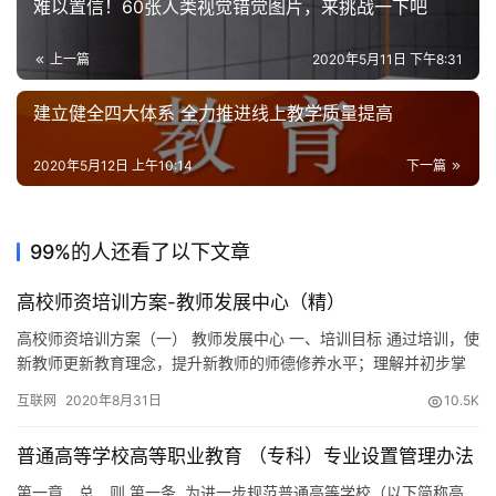
难以置信！60张人类视觉错觉图片，来挑战一下吧
设
计
上一篇
2020年5月11日 下午8:31
专
建立健全四大体系 全力推进线上教学质量提高
题
登录
注册
2020年5月12日 上午10:14
下一篇
资
源
99%的人还看了以下文章
问
答
高校师资培训方案-教师发展中心（精）
高校师资培训方案（一） 教师发展中心 一、培训目标 通过培训，使
新教师更新教育理念，提升新教师的师德修养水平；理解并初步掌
A
握课程标准；形成教育教学能力；提高新教师对学校教育理念和教
互联网
2020年8月31日
10.5K
育文化的认同度，尽快融入学校的教育文化，缩短新教师的角色转
I
换期。 二、培训对象 2020年xx月进入我校的新教师。 三、培训形
工
普通高等学校高等职业教育 （专科）专业设置管理办法
式 教务处、德育处、教科室集中指导和教研组“以老带新”…
具
第一章 总 则 第一条 为进一步规范普通高等学校（以下简称高