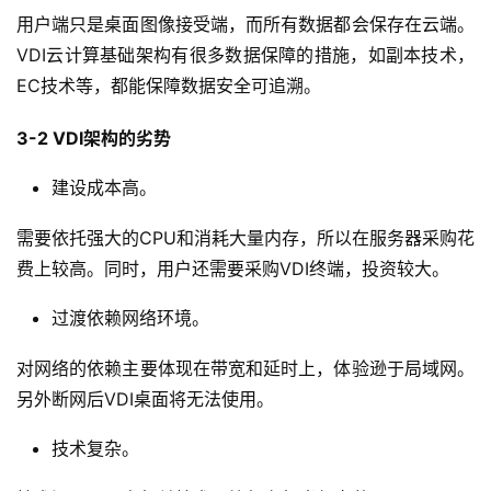
用户端只是桌面图像接受端，而所有数据都会保存在云端。
咨
VDI云计算基础架构有很多数据保障的措施，如副本技术，
讯
EC技术等，都能保障数据安全可追溯。
3-2 VDI架构的劣势
教
程
建设成本高。
设
需要依托强大的CPU和消耗大量内存，所以在服务器采购花
计
费上较高。同时，用户还需要采购VDI终端，投资较大。
专
过渡依赖网络环境。
题
对网络的依赖主要体现在带宽和延时上，体验逊于局域网。
登录
注册
另外断网后VDI桌面将无法使用。
资
源
技术复杂。
问