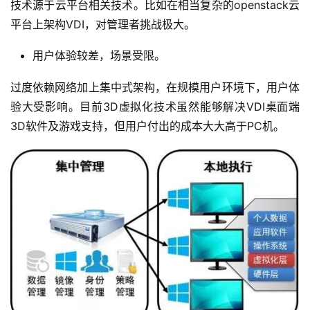
技术源于云平台相关技术。比如在相当复杂的openstack云
答
平台上架构VDI，对管理者挑战极大。
用户体验较差，场景受限。
A
I
过度依赖网络加上集中式架构，在规模用户环境下，用户体
工
验大受影响。目前3D虚拟化技术虽然能够解决VDI桌面端
具
3D软件及游戏支持，但用户付出的成本大大高于PC机。