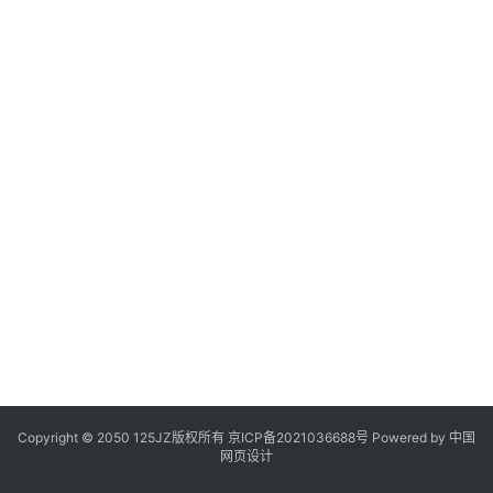
题
登录
注册
资
源
问
答
A
I
工
具
Copyright © 2050 125JZ版权所有
京ICP备2021036688号
Powered by 中国
网页设计