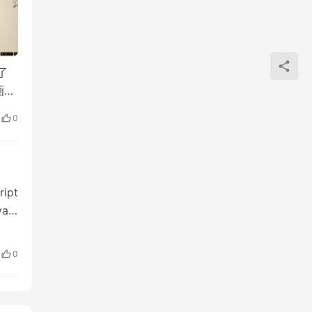
了
画
0
pt
var
en…
0