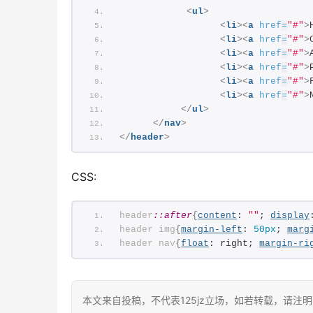
<
ul
>
<
li
>
<
a
href
=
"#"
>
<
li
>
<
a
href
=
"#"
>
<
li
>
<
a
href
=
"#"
>
<
li
>
<
a
href
=
"#"
>
<
li
>
<
a
href
=
"#"
>
<
li
>
<
a
href
=
"#"
>
</
ul
>
</
nav
>
</
header
>
CSS:
header
::after
{
content
: 
""
; 
display
header
img
{
margin-left
: 
50px
; 
marg
header
nav
{
float
: right; 
margin-ri
本文来自投稿，不代表125jz立场，如若转载，请注明出处：http