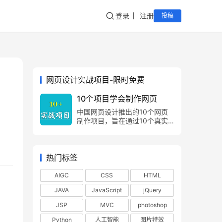
登录
注册
投稿
网页设计实战项目-限时免费
10个项目学会制作网页
中国网页设计推出的10个网页
制作项目，旨在通过10个真实
的项目案例，让网页制作爱好
者，由浅入深，由易到难，掌握
网页制作方法，网页设计技巧。
热门标签
AIGC
CSS
HTML
JAVA
JavaScript
jQuery
JSP
MVC
photoshop
Python
人工智能
图片特效