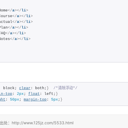
Home
</
a
>
</
li
>
Course
</
a
>
</
li
>
Actual
</
a
>
</
li
>
Plan
</
a
>
</
li
>
FAQ
</
a
>
</
li
>
Notes
</
a
>
</
li
>
: block; 
clear
: both;
}
/*清除浮动*/
in-top
: 
2px
; 
float
: left;
}
ght
: 
50px
; 
margin-top
: 
5px
;
}
://www.125jz.com/5533.html