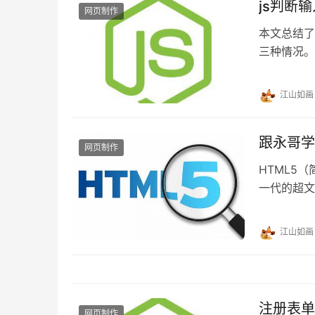
js判断
网页制作
本文总结了
三种情况。
江山如画
跟永哥学H
网页制作
HTML5
一代的超文
全新功能 
江山如画
注册表单
网页制作