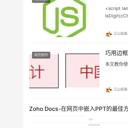
<script 
IsDigit(
} //验
江山如画
巧用边框
网页制作
本文教你使
江山如画
Zoho Docs-在网页中嵌入PPT的最