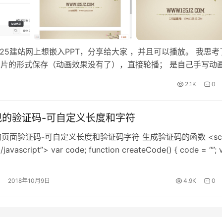
具 在125建站网上想嵌入PPT，分享给大家 ，并且可以播放。 我思考
PT以图片的形式保存（动画效果没有了），直接轮播； 是自己手写动
来实现）比较复杂，并且对小白站长不适用。 很自信的要自己手…
2.1K
0
现的验证码-可自定义长度和字符
的页面验证码-可自定义长度和验证码字符 生成验证码的函数 <scri
/javascript”> var code; function createCode() { code = “”; 
th = 4; //验证码的长度 var checkCode = document.getElem
2018年10月9日
4.9K
0