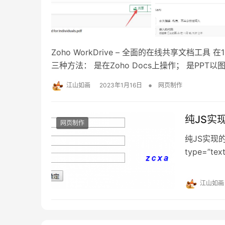
Zoho WorkDrive – 全面的在线共享文档工
三种方法： 是在Zoho Docs上操作； 是P
+轮播，达到PPT播放效果（用express.js
•
江山如画
2023年1月16日
网页制作
纯JS实
网页制作
纯JS实现
type=”text
codeLeng
江山如画