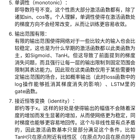
单调性（monotonic）：
即导数符号不变。这个性质大部分激活函数都有，除了
诸如sin、cos等。个人理解，单调性使得在激活函数处
的梯度方向不会经常改变，从而让训练更容易收敛。
输出范围有限：
有限的输出范围使得网络对于一些比较大的输入也会比
较稳定，这也是为什么早期的激活函数都以此类函数为
主，如Sigmoid、TanH。但这导致了前面提到的梯度
消失问题，而且强行让每一层的输出限制到固定范围会
限制其表达能力。因此现在这类函数仅用于某些需要特
定输出范围的场合，比如概率输出（此时loss函数中的
log操作能够抵消其梯度消失的影响）、LSTM里的
gate函数。
接近恒等变换（identity）：
即约等于x。这样的好处是使得输出的幅值不会随着深
度的增加而发生显著的增加，从而使网络更为稳定，同
时梯度也能够更容易地回传。这个与非线性是有点矛盾
的，因此激活函数基本只是部分满足这个条件，比如
TanH只在原点附近有线性区（在原点为0且在原点的导