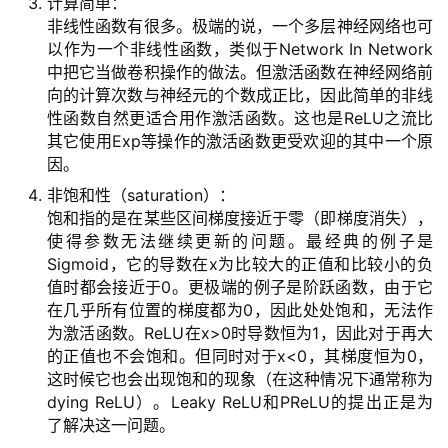
计算简单：
非线性函数有很多。极端的说，一个多层神经网络也可
以作为一个非线性函数，类似于Network In Network
中把它当做卷积操作的做法。但激活函数在神经网络前
向的计算次数与神经元的个数成正比，因此简单的非线
性函数自然更适合用作激活函数。这也是ReLU之流比
其它使用Exp等操作的激活函数更受欢迎的其中一个原
因。
非饱和性（saturation）：
饱和指的是在某些区间梯度接近于零（即梯度消失），
使得参数无法继续更新的问题。最经典的例子是
Sigmoid，它的导数在x为比较大的正值和比较小的负
值时都会接近于0。更极端的例子是阶跃函数，由于它
在几乎所有位置的梯度都为0，因此处处饱和，无法作
为激活函数。ReLU在x>0时导数恒为1，因此对于再大
的正值也不会饱和。但同时对于x<0，其梯度恒为0，
这时候它也会出现饱和的现象（在这种情况下通常称为
dying ReLU）。Leaky ReLU和PReLU的提出正是为
了解决这一问题。