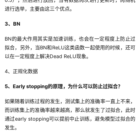
0.5），然后进行放回，当有数据再次进行更新时，再随机
进行选举，主要由这三个优点。
3、BN
首
页
BN的最大作用其实是加速训练，也会在一定程度上防止过
拟合，另外，当BN和ReLU这类函数一起使用的时候，还可
咨
以在一定程度上解决Dead ReLU现象。
讯
4、正规化数据
教
程
5、Early stopping的原理，为什么可以防止过拟合？
如果随着训练过程的发生，测试集上的准确率一直上不来，
设
计
而训练集上的准确率越来越高，那么就发生了过拟合，此时
通过early stopping可以提前中止训练，避免模型过拟合的
专
发生。
题