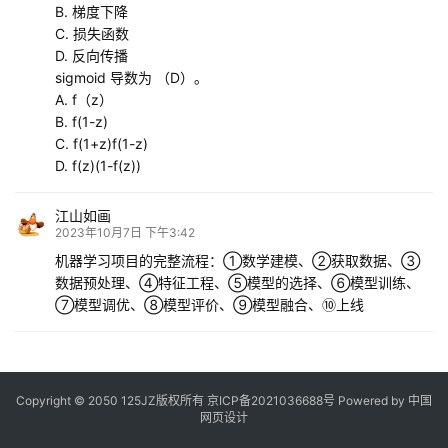
B. 梯度下降
C. 损失函数
D. 反向传播
sigmoid 导数为 （D）。
A. f（z）
B. f(1-z)
C. f(1+z)f(1-z)
D. f(z)(1-f(z))
江山如画
2023年10月7日 下午3:42
机器学习项目的完整流程：①数学建模、②获取数据、③
数据预处理、④特征工程、⑤模型的选择、⑥模型训练、
⑦模型调优、⑧模型评价、⑨模型融合、⑩上线
Copyright © 2050 125JZ版权所有
京ICP备2021036688号
Powered by 中国
网页设计