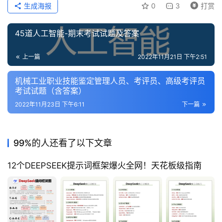
讯
生成海报
0
3
打赏
教
45道人工智能-期末考试试题及答案
程
上一篇
2022年11月21日 下午2:51
设
计
机械工业职业技能鉴定管理人员、考评员、高级考评员
考试试题（含答案）
2022年11月23日 下午6:11
下一篇
专
题
登录
注册
99%的人还看了以下文章
资
源
12个DEEPSEEK提示词框架爆火全网！天花板级指南
问
答