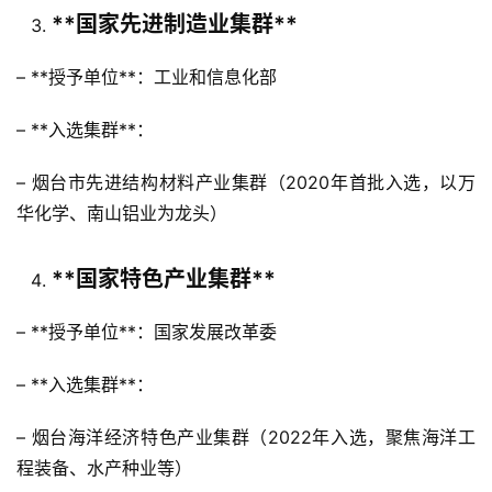
**国家先进制造业集群**
– **授予单位**：工业和信息化部
– **入选集群**：
– 烟台市先进结构材料产业集群（2020年首批入选，以万
华化学、南山铝业为龙头）
**国家特色产业集群**
– **授予单位**：国家发展改革委
– **入选集群**：
– 烟台海洋经济特色产业集群（2022年入选，聚焦海洋工
程装备、水产种业等）