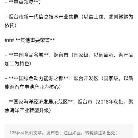
– **重点领域**：
– 烟台市新一代信息技术产业集群（以富士康、睿创微纳为
依托）
### **其他重要荣誉**
– **中国食品名城**：烟台市（国家级，以葡萄酒、海产品
加工为特色）
– **中国绿色动力能源之都**：烟台开发区（国家级，以新
能源汽车电池产业为核心）
– **国家海洋经济发展示范区**：烟台市（2018年获批，聚
焦海洋产业转型升级）
125jz网原创文章。发布者：江山如画，转载请注明出处：