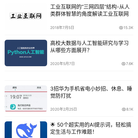
工业互联网的“三网四层”结构-从人
类群体智慧的角度解读工业互联网
2018年7月5日
15.3K
高校大数据与人工智能研究与学习
从哪些方面展开？
2020年5月7日
7.6K
3招华为手机省电小妙招、休息、睡
觉防打扰
2020年2月25日
8.1K
🌟 50个超实用的AI提示词，轻松搞
定生活与工作难题！