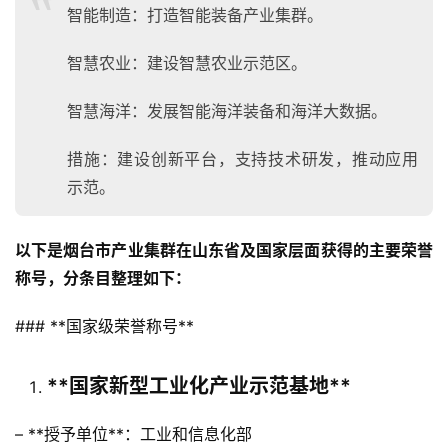
智能制造：打造智能装备产业集群。
智慧农业：建设智慧农业示范区。
智慧海洋：发展智能海洋装备和海洋大数据。
措施：建设创新平台，支持技术研发，推动应用
示范。
首
页
以下是烟台市产业集群在山东省及国家层面获得的主要荣誉
称号，分条目整理如下：
咨
### **国家级荣誉称号**
讯
教
**国家新型工业化产业示范基地**
程
– **授予单位**：工业和信息化部