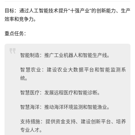
目标：通过人工智能技术提升“十强产业”的创新能力、生产
效率和竞争力。
重点任务：
智能制造：推广工业机器人和智能生产线。
智慧农业：建设农业大数据平台和智能监测系
统。
智慧医疗：发展远程医疗和智能诊断。
智慧海洋：推动海洋环境监测和智能渔业。
支持措施：提供资金支持、建设创新平台、培养
专业人才。