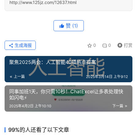
http://www.125jz.com/12637.html
赞
(1)
生成海报
0
0
打赏
聚焦2025两会：人工智能40项热点提案
上一篇
2025年3月14日 上午9:12
同事加班1天，你只需10秒！ChatExcel让多表处理快
如闪电⚡
2025年4月2日 上午10:10
下一篇
99%的人还看了以下文章