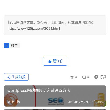
登录
注册
资
源
125jz网原创文章。发布者：江山如画，转载请注明出处：
http://www.125jz.com/3051.html
问
答
教育
A
赞
(1)
I
工
具
生成海报
0
0
打赏
wordpress网站图片防盗链设置方法
上一篇
2018年12月27日 下午2:05