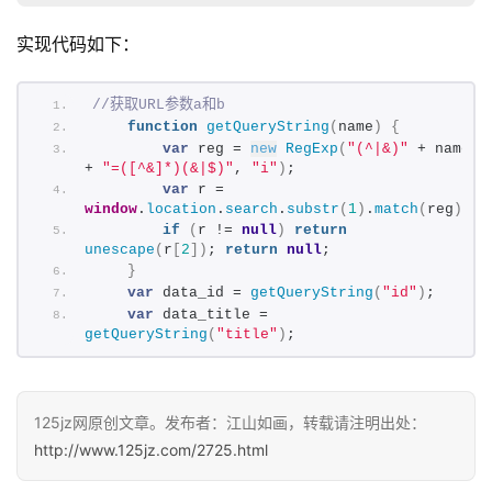
实现代码如下：
//获取URL参数a和b
function
getQueryString
(
name
)
{
var
 reg = 
new
RegExp
(
"(^|&)"
 + name 
+ 
"=([^&]*)(&|$)"
, 
"i"
)
;
var
 r = 
window
.
location
.
search
.
substr
(
1
)
.
match
(
reg
)
;
if
(
r != 
null
)
return
unescape
(
r
[
2
]
)
; 
return
null
;
}
var
 data_id = 
getQueryString
(
"id"
)
;
var
 data_title = 
getQueryString
(
"title"
)
;
125jz网原创文章。发布者：江山如画，转载请注明出处：
http://www.125jz.com/2725.html
首