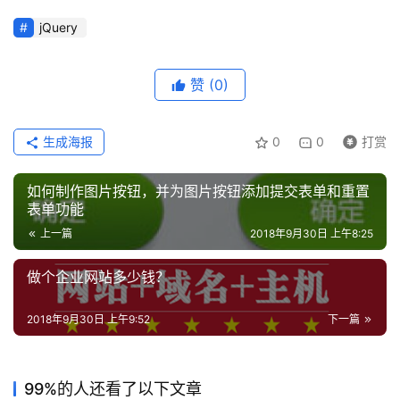
页
jQuery
咨
讯
赞
(0)
教
生成海报
0
0
打赏
程
如何制作图片按钮，并为图片按钮添加提交表单和重置
设
表单功能
计
上一篇
2018年9月30日 上午8:25
专
做个企业网站多少钱？
题
登录
注册
2018年9月30日 上午9:52
下一篇
资
源
99%的人还看了以下文章