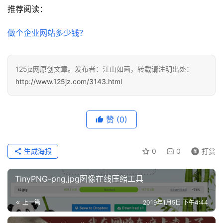
推荐阅读：
讯
做个企业网站多少钱？
教
程
125jz网原创文章。发布者：江山如画，转载请注明出处：
设
http://www.125jz.com/3143.html
计
专
赞
(0)
题
登录
注册
生成海报
0
0
打赏
资
源
TinyPNG-png,jpg图像在线压缩工具
问
上一篇
2019年1月5日 下午4:44
答