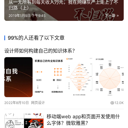
从一无所有到每天收入万元，我在网赚灰产上走上了不
归路（上）
A
2019年1月5日 下午9:45
下一篇
I
工
具
99%的人还看了以下文章
设计师如何构建自己的知识体系？
2022年8月10日
网页设计
12.0K
移动端web app和页面开发使用什
么字体？微软雅黑？