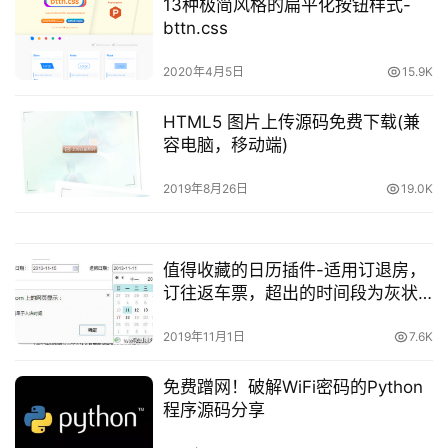
13种极简风格的扁平化按钮样式-
源
bttn.css
问
2020年4月5日
15.9K
答
HTML5 图片上传源码免费下载(兼
容电脑，移动端)
A
I
2019年8月26日
19.0K
工
具
值得收藏的日历插件-适用订退房，
订往返车票，超出的时间段为灰状
不可选
2019年11月1日
7.6K
免费蹭网！破解WiFi密码的Python
程序源码分享