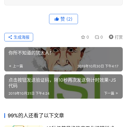
首
页
赞
(2)
咨
生成海报
0
0
打赏
讯
你所不知道的犹太人！
教
程
上一篇
2019年10月30日 下午4:17
设
点击按钮发送验证码，隔10秒再次发送倒计时效果-JS
计
代码
2019年10月31日 下午4:24
下一篇
专
题
登录
注册
99%的人还看了以下文章
资