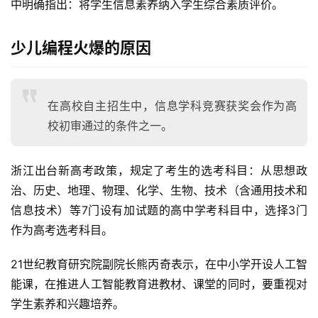
中明确指出：将学生信息素养纳入学生综合素质评价。
少儿编程火爆的原因
首
页
在高校自主招生中，信息学科竞赛获奖会作为高
咨
校初审通过的条件之一。
讯
浙江出台新高考政策，规定了考生的选考科目：从思想政
教
治、历史、地理、物理、化学、生物、技术（含通用技术和
程
信息技术）等7门设有加试题的高中学考科目中，选择3门
作为高考选考科目。
设
计
21世纪教育研究院副院长熊丙奇表示，在中小学开设人工智
能课，在推进人工智能教育进教材、课堂的同时，要重视对
专
学生素养和兴趣培养。
题