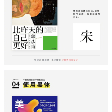
首
页
咨
讯
教