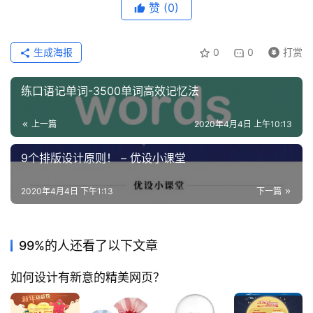
工
赞
(0)
具
生成海报
0
0
打赏
练口语记单词-3500单词高效记忆法
上一篇
2020年4月4日 上午10:13
9个排版设计原则！ – 优设小课堂
2020年4月4日 下午1:13
下一篇
99%的人还看了以下文章
如何设计有新意的精美网页？