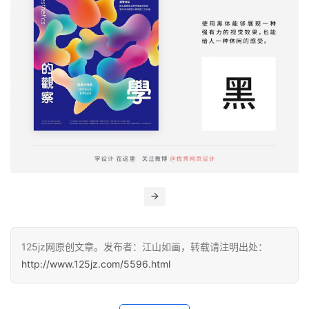
程
设
计
专
题
登录
注册
资
源
问
答
125jz网原创文章。发布者：江山如画，转载请注明出处：
http://www.125jz.com/5596.html
A
I