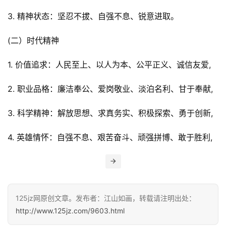
3. 精神状态：坚忍不拔、自强不息、锐意进取。
设
计
(二）时代精神
专
1. 价值追求：人民至上、以人为本、公平正义、诚信友爱,
题
2. 职业品格：廉洁奉公、爱岗敬业、淡泊名利、甘于奉献,
登录
注册
资
3. 科学精神：解放思想、求真务实、积极探索、勇于创新,
源
4. 英雄情怀：自强不息、艰苦奋斗、顽强拼博、敢于胜利,
问
答
A
125jz网原创文章。发布者：江山如画，转载请注明出处：
I
http://www.125jz.com/9603.html
工