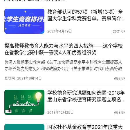
教育部认可的57项（新增13项）全
国大学生学科竞赛名单，赛事简介
和网址
2021年4月19日
21.6K
提高教师教书育人能力与水平的四大措施——这个学校
在省教学比赛中获一等奖4人和优秀组织奖
为深入贯彻落实教育部《关于加快建设高水平本科教育全面提高人
才培养能力的意见》和省政府办公厅《关于推进新时代山东高等教
育高质量发展的若干意见》，滨州医学院坚持立德树人根本任务，
互联网
2021年8月14日
2.8K
紧紧围绕“以本为本”、“四个回归”，以本科教育改革发展为主线，以
育人理念更新为先导，以激励评价机制为驱动，以培训竞赛示范为
学校德育研究课题如何选题-2018年
抓手，打出教学团队建设“组合拳”，助力教师教书育人能力与水平的
度山东省学校德育研究课题立项名
全…
单
2018年12月25日
8.9K
国家社科基金教育学2021年度重大