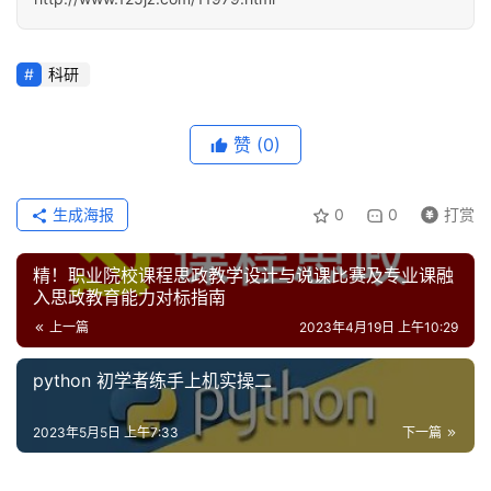
A
科研
I
工
具
赞
(0)
生成海报
0
0
打赏
精！职业院校课程思政教学设计与说课比赛及专业课融
入思政教育能力对标指南
上一篇
2023年4月19日 上午10:29
python 初学者练手上机实操二
2023年5月5日 上午7:33
下一篇