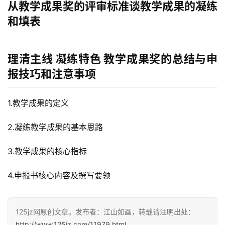
咨
从教学成果奖的评审标准谈教学成果的凝练
讯
和填表
教
程
理清主线 凝练特色 教学成果奖的总结与申
报技巧和注意事项
设
计
1.教学成果的定义
专
2.凝练教学成果的基本思路
题
登录
注册
3.教学成果的核心指标
资
源
4.申报书核心内容及撰写要领
问
答
125jz网原创文章。发布者：江山如画，转载请注明出处：
http://www.125jz.com/11979.html