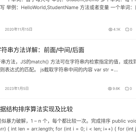
 举例：HelloWorld,StudentName 方法或者变量 一个单词
举例：name,main 多个单词：从第二个单词开始，每个单词首字
tudentAge,showAllNames() 常量 全部大写 一个单词：大写
2020年11月15日
4.1K
0
字符串方法详解：前面/中间/后面
符串方法，JS的match() 方法可在字符串内检索指定的值，或找
表达式的匹配。 js截取字符串中间的内容 var str =
dddeeefff”; str = str.match(/aaa(\S*)fff/)[1]; alert(str);//
ddeee js截取某个字符串前面的内容 var…
2023年1月5日
9.6K
0
据结构排序算法实现及比较
似暴力破解，1 – n 个，每个都比较一次。完成排序 public voi
rr) { int len = arr.length; for (int i = 0; i < len; i++) { for (int 