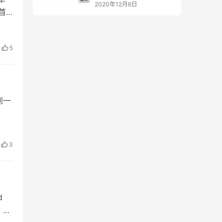
2020年12月6日
：首
母
 举
5
到一
结果
3
d
j = i