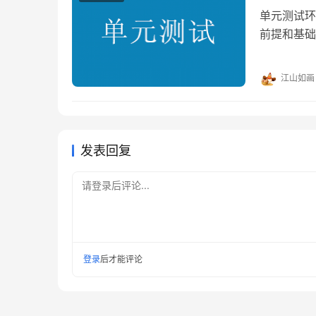
单元测试环
前提和基础
统投入使用
（Meth
江山如画
到一些辅助
模块:相…
发表回复
请登录后评论...
登录
后才能评论