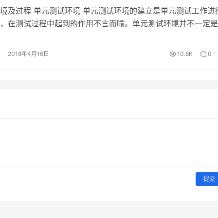
境及过程 单元测试环境 单元测试环境的建立是单元测试工作进
，在测试过程中起到的作用不言而喻。单元测试环境并不一定是
后所需的真实环境，可采用模拟环境。 由于一个模块或一个方
od）不是一个独立的程序，在测试时要考虑它和外界的联系，因此
2018年4月16日
10.8K
0
模块来模拟与所测模块相联系的其它模块。辅助模块分两种： 
提交