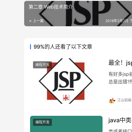
第二章 Web技术简介
上一篇
2018年2月2日 下
99%的人还看了以下文章
最全！j
编程开发
有好多js
总是出错?
链接。 一、j
三、jsp连接
江山如画
库 六、jsp
java
编程开发
类或者接口 