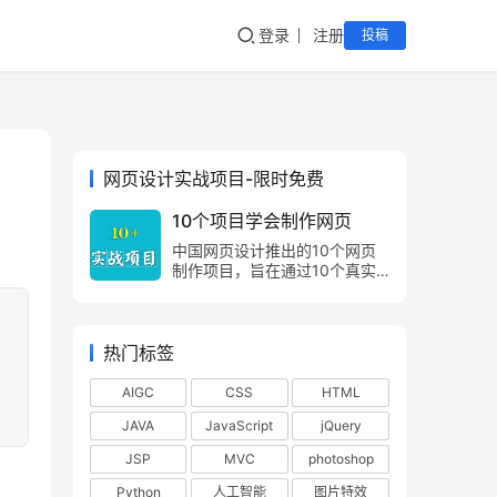
登录
注册
投稿
网页设计实战项目-限时免费
10个项目学会制作网页
中国网页设计推出的10个网页
制作项目，旨在通过10个真实
的项目案例，让网页制作爱好
者，由浅入深，由易到难，掌握
网页制作方法，网页设计技巧。
热门标签
AIGC
CSS
HTML
JAVA
JavaScript
jQuery
JSP
MVC
photoshop
Python
人工智能
图片特效