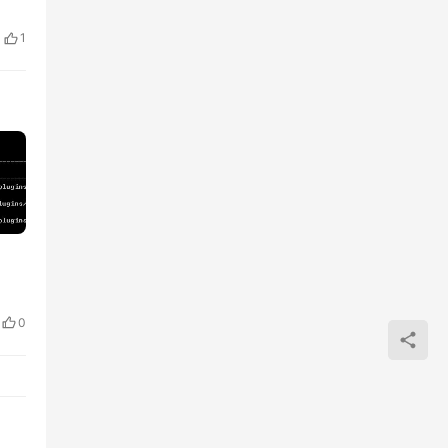
1
| |
0