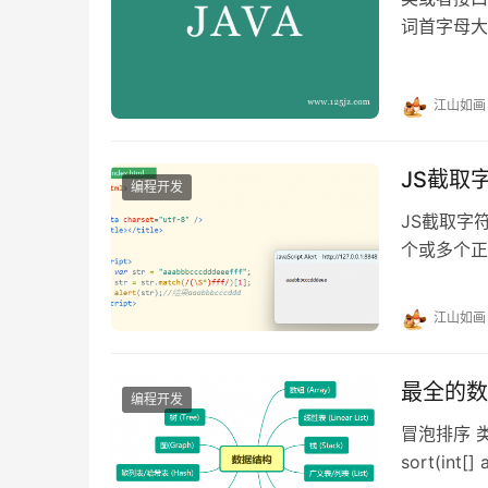
词首字母大写
字母小写 
大写 举例：s
江山如画
例：PI …
JS截取
编程开发
JS截取字
个或多个正则
“aaabbbccc
bbbcccd
江山如画
最全的数
编程开发
冒泡排序 类
sort(int[] a