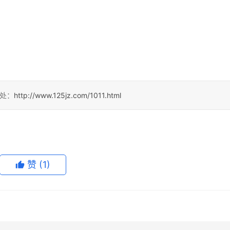
出处：
http://www.125jz.com/1011.html
赞
(1)