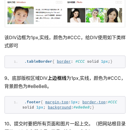
专
题
登录
注册
资
源
该DIV边框为1px,实线，颜色为#CCC，给DIV使用如下类样
式即可
问
答
.tableBorder
{
border
: 
#CCC
 solid 
1px
;
}
9、底部版权区域DIV
上边框线
为1px,实线，颜色为#CCC，
A
背景颜色为#e8e8e8。
I
工
.footer
{
margin-top
:
1px
; 
border-top
:
#CCC
具
solid 
1px
; 
background
:
#e8e8e8
;
}
10、提交时要把所有页面和图片一起上交。（把网站根目录