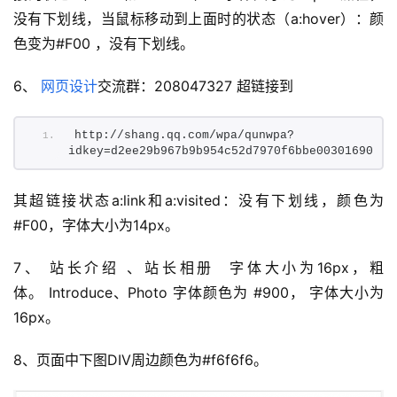
没有下划线，当鼠标移动到上面时的状态（a:hover）：颜
色变为#F00 ，没有下划线。
6、 
网页设计
交流群：208047327 超链接到
http://shang.qq.com/wpa/qunwpa?
首
idkey=d2ee29b967b9b954c52d7970f6bbe00301690470
页
其超链接状态a:link和a:visited：没有下划线，颜色为 
咨
#F00，字体大小为14px。
讯
7、 站长介绍 、站长相册  字体大小为16px，粗
教
体。 Introduce、Photo 字体颜色为 #900， 字体大小为
程
16px。
设
8、页面中下图DIV周边颜色为#f6f6f6。
计