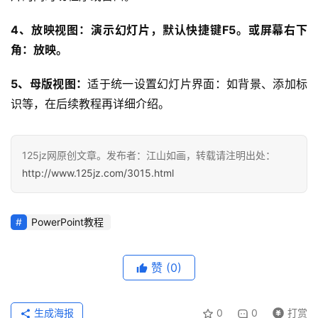
首
4、放映视图：演示幻灯片，默认快捷键F5。或屏幕右下
页
角：放映。
咨
5、母版视图：
适于统一设置幻灯片界面：如背景、添加标
讯
识等，在后续教程再详细介绍。
教
程
125jz网原创文章。发布者：江山如画，转载请注明出处：
http://www.125jz.com/3015.html
设
计
PowerPoint教程
专
题
赞
(0)
登录
注册
资
源
生成海报
0
0
打赏