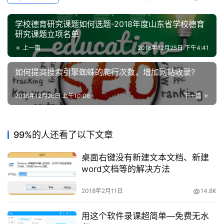
问
学校德育研究课题如何选题-2018年度山东省学校德育
研究课题立项名单
答
上一篇
2018年12月25日 下午4:41
如何提高搜索引擎蜘蛛的爬行次数，增加网站收录?
A
I
2018年12月26日 上午10:08
下一篇
工
具
99%的人还看了以下文章
桌面右键没有新建文本文档、新建
word文档等的解决方法
2018年2月11日
14.8K
用这个软件录课超简单—免费无水