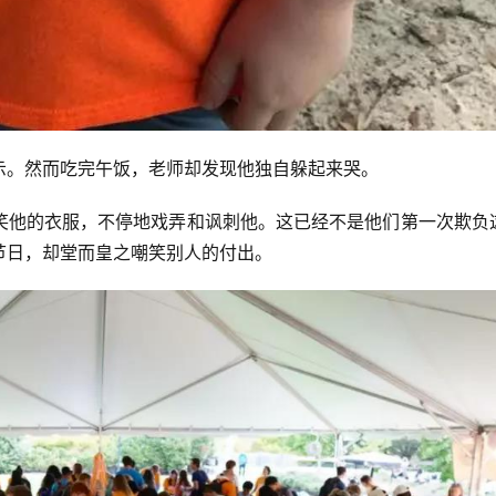
示。然而吃完午饭，老师却发现他独自躲起来哭。
笑他的衣服，不停地戏弄和讽刺他。这已经不是他们第一次欺负
节日，却堂而皇之嘲笑别人的付出。