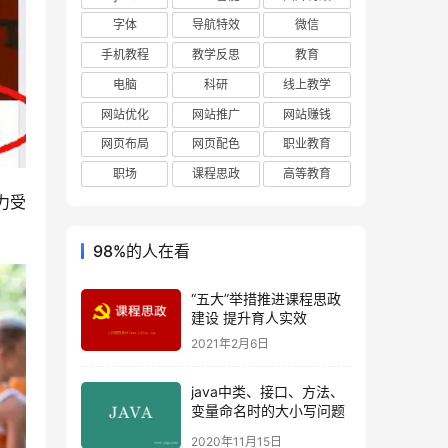
字体
导航特效
微信
手机教程
教学反思
教育
电脑
科研
线上教学
网站优化
网站推广
网站赚钱
网页布局
网页配色
职业教育
职场
课程思政
高等教育
力受
98%的人在看
“五大”举措推进课程思政
建设 提升育人实效
2021年2月6日
java中类、接口、方法、
变量命名时的大小写问题
2020年11月15日