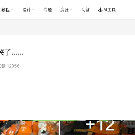
教程
设计
专题
资源
问答
AI工具
哭了……
阅读 12856