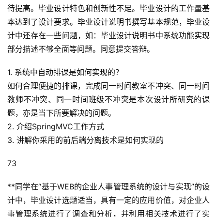
讯
待提高。毕业设计特色和创新性不足。毕业设计的工作量基
本达到了设计要求。毕业设计说明书撰写基本规范，毕业设
教
计中还存在一些问题，如：毕业设计说明书中系统功能实现
程
部分描述不够全面等问题。同意提交答辩。
设
1. 系统中自动排课是如何实现的？
计
如何合理便捷的排课，完成同一时间教室不冲突、同一时间
教师不冲突、同一时间班级不冲突是本次设计所研究的课
专
题，亦是当下所要解决的问题。
题
2. 介绍SpringMVC工作方式
登录
注册
3. 讲解你采用的前后端分离技术是如何实现的
资
源
73
问
**同学在“基于WEB的企业人事管理系统的设计与实现”的设
答
计中，毕业设计选题适当，具有一定的应用价值，对企业人
事管理系统进行了调查和分析，并利用相关技术进行了实