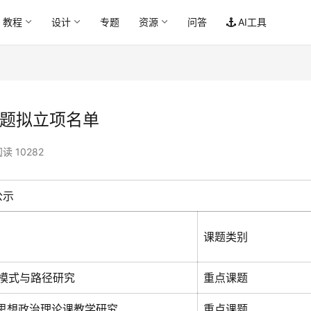
教程
设计
专题
资源
问答
AI工具
课题拟立项名单
读 10282
公示
课题类别
展模式与路径研究
重点课题
校思想政治理论课教学研究
重点课题