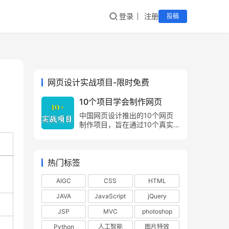
登录
注册
投稿
网页设计实战项目-限时免费
10个项目学会制作网页
中国网页设计推出的10个网页
制作项目，旨在通过10个真实
的项目案例，让网页制作爱好
者，由浅入深，由易到难，掌握
网页制作方法，网页设计技巧。
热门标签
AIGC
CSS
HTML
JAVA
JavaScript
jQuery
JSP
MVC
photoshop
Python
人工智能
图片特效