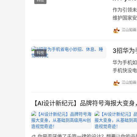
科技
作为引领未
维护国家安
在 201
江山如画
大战略机遇
世界科技强
步贯彻落实
3招华为
科技
华为手机如
手机快没电
发信息、查
江山如画
机如何省电
机，依次点
之后就…
【AI设计新纪元】品牌符号海报大变身
🎨 你是否厌倦了千篇一律的设计？想要让你的