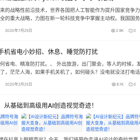
来的战略性前沿技术，世界各国把人工智能作为提升国家竞争力
全的重大战略，力图在新一轮科技竞争中掌握主动权。我国国务
7 年 7月引发《新一代人工智能发展规划》，以抓住人工智能发展的
2020年7月25日
2.9K
0
，构筑我国人工智能发展的重大战略机遇，加快建设创新型国家
国的脚步。 为了加快创新步伐，全面实施创新驱动发展战略，
…
手机省电小妙招、休息、睡觉防打扰
何省电、精准防打扰。、 外出旅游，出门聚会，等人的时候，
了，茫茫人海，如果手机关机了，如何碰头？没电就没法打电话
找百度地图、开手机导航、叫滴滴打车…… 简直太凄惨了！ 华
2020年2月25日
8.1K
0
？ 一：开启超级省电模式 华为手机省电模式的设置方法：解锁
击“设置”——找到设备栏的“省电管理”，点击进入——进入省电
，从基础到高级用AI创造视觉奇迹！
品牌在抖音上脱颖而出？今天，我们将带你走进AI设计的奇妙世界