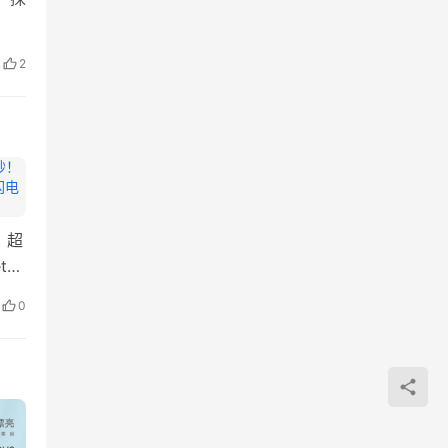
2
！超
t，
的…
0