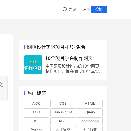
登录
注册
投稿
网页设计实战项目-限时免费
10个项目学会制作网页
中国网页设计推出的10个网页
制作项目，旨在通过10个真实
的项目案例，让网页制作爱好
者，由浅入深，由易到难，掌握
文
网页制作方法，网页设计技巧。
热门标签
AIGC
CSS
HTML
JAVA
JavaScript
jQuery
JSP
MVC
photoshop
Python
人工智能
图片特效