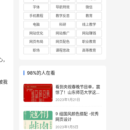
字体
导航特效
微信
手机教程
教学反思
教育
电脑
科研
线上教学
网站优化
网站推广
网站赚钱
网页布局
网页配色
职业教育
职场
课程思政
高等教育
心，
98%的人在看
被我
看到央视春晚节目单，震
。
惊了！山东师范大学这么
牛
2023年1月21日
9 组国风颜色搭配 -优秀
网页设计
2023年1月5日